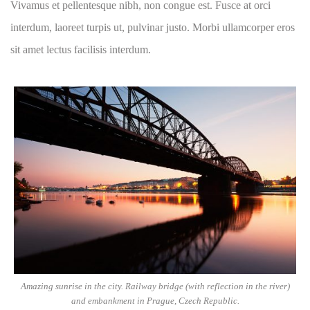
Vivamus et pellentesque nibh, non congue est. Fusce at orci
interdum, laoreet turpis ut, pulvinar justo. Morbi ullamcorper eros
sit amet lectus facilisis interdum.
Amazing sunrise in the city. Railway bridge (with reflection in the river)
and embankment in Prague, Czech Republic.