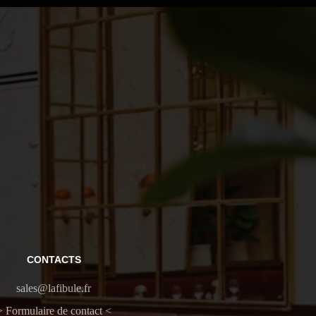
CONTACTS
sales@lafibule.fr
> Formulaire de contact <